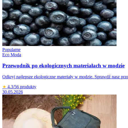
Popularne
Eco Moda
Przewodnik po ekologicznych materiałach w modzie
Odkryj najlepsze ekologiczne materiały w modzie. Sprawdź nasz pr
★
4.3
/5
6
produkty
30.05.2026