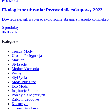
Eco Moda
Ekologiczne ubrania: Przewodnik zakupowy 2023
Dowiedz się, jak wybierać ekologiczne ubrania z naszego kompleks
0
produkty
06.05.2026
Kategorie
Trendy Mody
Uroda i Pielęgnacja
Makijaż
Stylizacje
Modne Akcesoria
Włosy
Styl życia
Moda Plus Size
Eco Moda
Inspiracje Ślubne
Porady dla Mężczyzn
Zabiegi Urodowe
Kosmetyki
Odzież Sportowa