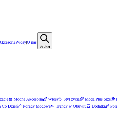
kcesoria
Włosy
|
O nas
|
Szukaj
izacje
👜
Modne Akcesoria
💇
Włosy
☕
Styl życia
🌈
Moda Plus Size
🌍
 Co Dzień
📏
Porady Modowe
👟
Trendy w Obuwiu
🎒
Dodatki
👶
Por