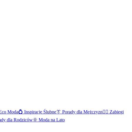
Eco Moda
💍
Inspiracje Ślubne
👔
Porady dla Mężczyzn
💆‍♀️
Zabiegi
ady dla Rodziców
🌞
Moda na Lato