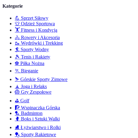
Kategorie
💪
Sprzęt Siłowy
👕
Odzież Sportowa
🏋️
Fitness i Kondycja
🚴
Rowery i Akcesoria
🥾
Wędrówki i Trekking
🏄
Sporty Wodny
🎾
Tenis i Rakiety
⚽
Piłka Nożna
🏃
Bieganie
⛷️
Górskie Sporty Zimowe
🧘
Joga i Relaks
🏐
Gry Zespołowe
⛳
Golf
🧗
Wspinaczka Górska
🏸
Badminton
🥊
Boks i Sztuki Walki
⛸️
Łyżwiarstwo i Rolki
🏓
Sporty Rakietowe