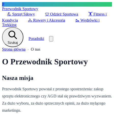
P
Przewodnik Sportowy
💪
Sprzęt Siłowy
👕
Odzież Sportowa
🏋️
Fitness i
Kondycja
🚴
Rowery i Akcesoria
🥾
Wędrówki i
Trekking
Poradniki
Szukaj
Strona główna
O nas
O Przewodnik Sportowy
Nasza misja
Przewodnik Sportowy powstał z prostego spostrzeżenia: zakup
sprzętu elektronicznego czy AGD stał się prawdziwym wyzwaniem.
Za dużo wyboru, za dużo sprzecznych opinii, za dużo mylącego
marketingu.