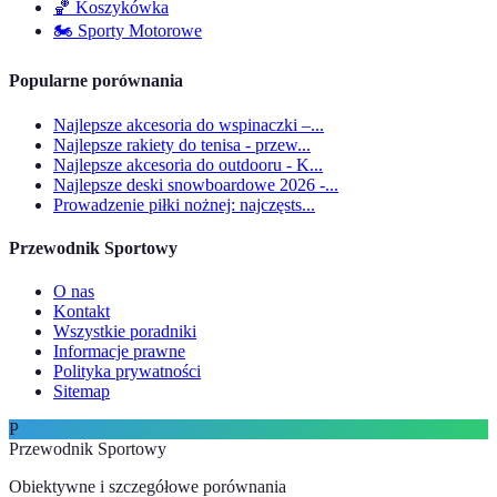
🏀
Koszykówka
🏍️
Sporty Motorowe
Popularne porównania
Najlepsze akcesoria do wspinaczki –...
Najlepsze rakiety do tenisa - przew...
Najlepsze akcesoria do outdooru - K...
Najlepsze deski snowboardowe 2026 -...
Prowadzenie piłki nożnej: najczęsts...
Przewodnik Sportowy
O nas
Kontakt
Wszystkie poradniki
Informacje prawne
Polityka prywatności
Sitemap
P
Przewodnik Sportowy
Obiektywne i szczegółowe porównania