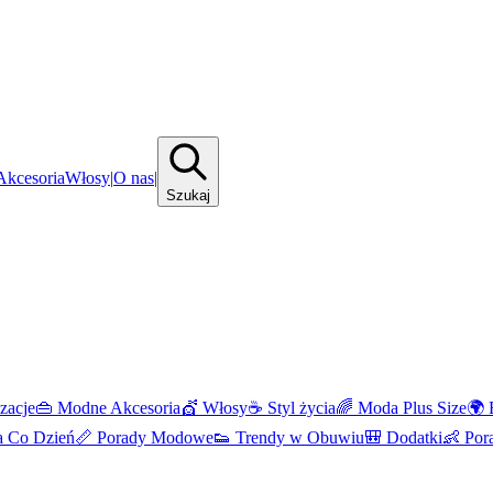
kcesoria
Włosy
|
O nas
|
Szukaj
izacje
👜
Modne Akcesoria
💇
Włosy
☕
Styl życia
🌈
Moda Plus Size
🌍
 Co Dzień
📏
Porady Modowe
👟
Trendy w Obuwiu
🎒
Dodatki
👶
Por