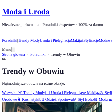
Moda i Uroda
Niezależne porównania · Poradniki ekspertów · 100% za darmo
Poradniki
|
Trendy Mody
Uroda i Pielęgnacja
Makijaż
Stylizacje
Modne A
Menu
Strona główna
Poradniki
Trendy w Obuwiu
👟
Trendy w Obuwiu
Najmodniejsze obuwie na różne okazje.
Wszystkie
👗
Trendy Mody
🧖‍♀️
Uroda i Pielęgnacja
💋
Makijaż
👚
Styl
Urodowe
🧴
Kosmetyki
🏋️‍♀️
Odzież Sportowa
🌼
Styl Boho
👖
Módź na