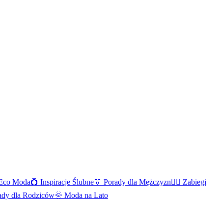
Eco Moda
💍
Inspiracje Ślubne
👔
Porady dla Mężczyzn
💆‍♀️
Zabiegi
ady dla Rodziców
🌞
Moda na Lato