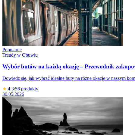
Popularne
Trendy w Obuwiu
Wybór butów na każdą okazję – Przewodnik zakup
Dowiedz się, jak wybrać idealne buty na różne okazje w naszym 
★
4.3
/5
6
produkty
30.05.2026