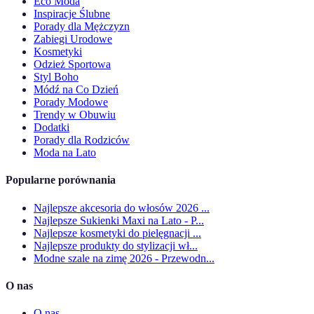
Eco Moda
Inspiracje Ślubne
Porady dla Mężczyzn
Zabiegi Urodowe
Kosmetyki
Odzież Sportowa
Styl Boho
Módź na Co Dzień
Porady Modowe
Trendy w Obuwiu
Dodatki
Porady dla Rodziców
Moda na Lato
Popularne porównania
Najlepsze akcesoria do włosów 2026 ...
Najlepsze Sukienki Maxi na Lato - P...
Najlepsze kosmetyki do pielęgnacji ...
Najlepsze produkty do stylizacji wł...
Modne szale na zimę 2026 - Przewodn...
O nas
O nas