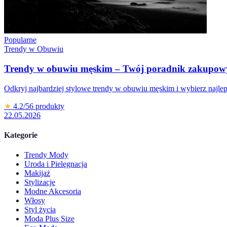
Popularne
Trendy w Obuwiu
Trendy w obuwiu męskim – Twój poradnik zakupow
Odkryj najbardziej stylowe trendy w obuwiu męskim i wybierz najle
★
4.2
/5
6
produkty
22.05.2026
Kategorie
Trendy Mody
Uroda i Pielęgnacja
Makijaż
Stylizacje
Modne Akcesoria
Włosy
Styl życia
Moda Plus Size