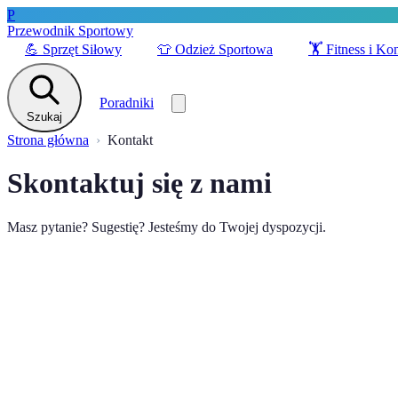
P
Przewodnik Sportowy
💪
Sprzęt Siłowy
👕
Odzież Sportowa
🏋️
Fitness i Ko
Poradniki
Szukaj
Strona główna
Kontakt
Skontaktuj się z nami
Masz pytanie? Sugestię? Jesteśmy do Twojej dyspozycji.