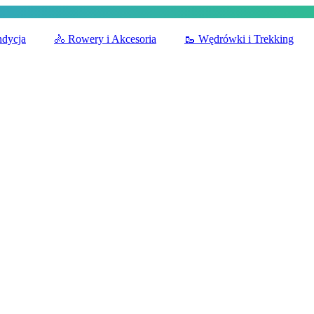
ndycja
🚴
Rowery i Akcesoria
🥾
Wędrówki i Trekking