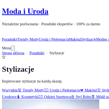
Moda i Uroda
Niezależne porównania · Poradniki ekspertów · 100% za darmo
Poradniki
|
Trendy Mody
Uroda i Pielęgnacja
Makijaż
Stylizacje
Modne A
Menu
Strona główna
Poradniki
Stylizacje
👚
Stylizacje
Inspirowane stylizacje na każdą okazję.
Wszystkie
👗
Trendy Mody
🧖‍♀️
Uroda i Pielęgnacja
💋
Makijaż
👚
Styl
Urodowe
🧴
Kosmetyki
🏋️‍♀️
Odzież Sportowa
🌼
Styl Boho
👖
Módź na