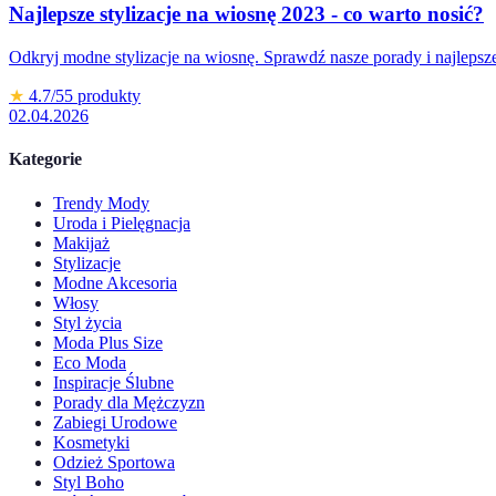
Najlepsze stylizacje na wiosnę 2023 - co warto nosić?
Odkryj modne stylizacje na wiosnę. Sprawdź nasze porady i najleps
★
4.7
/5
5
produkty
02.04.2026
Kategorie
Trendy Mody
Uroda i Pielęgnacja
Makijaż
Stylizacje
Modne Akcesoria
Włosy
Styl życia
Moda Plus Size
Eco Moda
Inspiracje Ślubne
Porady dla Mężczyzn
Zabiegi Urodowe
Kosmetyki
Odzież Sportowa
Styl Boho