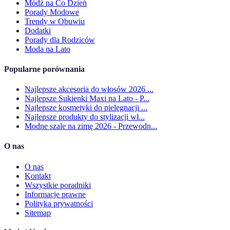
Módź na Co Dzień
Porady Modowe
Trendy w Obuwiu
Dodatki
Porady dla Rodziców
Moda na Lato
Popularne porównania
Najlepsze akcesoria do włosów 2026 ...
Najlepsze Sukienki Maxi na Lato - P...
Najlepsze kosmetyki do pielęgnacji ...
Najlepsze produkty do stylizacji wł...
Modne szale na zimę 2026 - Przewodn...
O nas
O nas
Kontakt
Wszystkie poradniki
Informacje prawne
Polityka prywatności
Sitemap