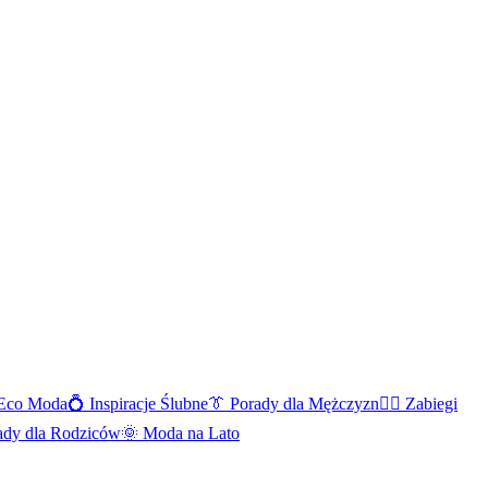
Eco Moda
💍
Inspiracje Ślubne
👔
Porady dla Mężczyzn
💆‍♀️
Zabiegi
ady dla Rodziców
🌞
Moda na Lato