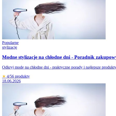
Popularne
stylizacje
Modne stylizacje na chłodne dni - Poradnik zakupow
Odkryj modę na chłodne dni - praktyczne porady i najlepsze produkty,
★
4
/5
6
produkty
18.06.2026