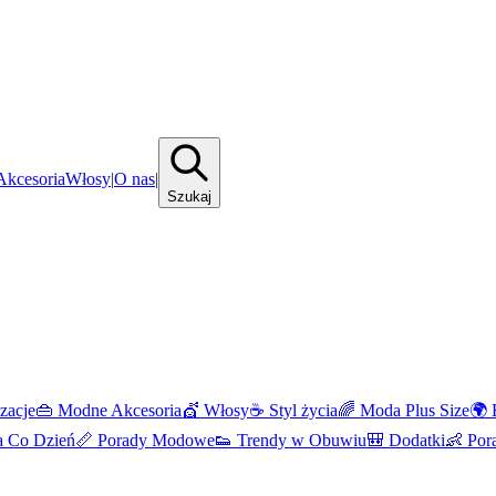
kcesoria
Włosy
|
O nas
|
Szukaj
izacje
👜
Modne Akcesoria
💇
Włosy
☕
Styl życia
🌈
Moda Plus Size
🌍
 Co Dzień
📏
Porady Modowe
👟
Trendy w Obuwiu
🎒
Dodatki
👶
Por