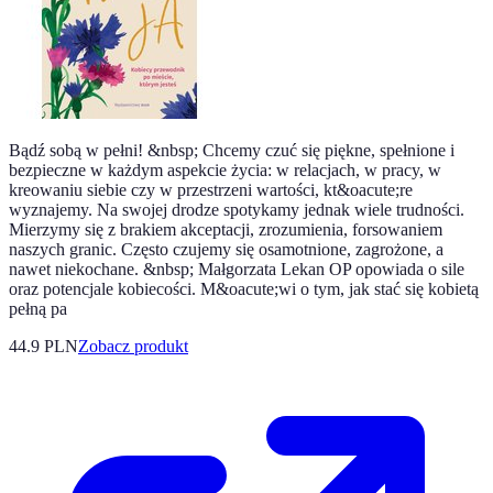
Bądź sobą w pełni! &nbsp; Chcemy czuć się piękne, spełnione i
bezpieczne w każdym aspekcie życia: w relacjach, w pracy, w
kreowaniu siebie czy w przestrzeni wartości, kt&oacute;re
wyznajemy. Na swojej drodze spotykamy jednak wiele trudności.
Mierzymy się z brakiem akceptacji, zrozumienia, forsowaniem
naszych granic. Często czujemy się osamotnione, zagrożone, a
nawet niekochane. &nbsp; Małgorzata Lekan OP opowiada o sile
oraz potencjale kobiecości. M&oacute;wi o tym, jak stać się kobietą
pełną pa
44.9 PLN
Zobacz produkt