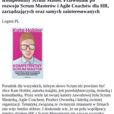
Kompetentny Scrum Master. Przewodnik po
rozwoju Scrum Masterów i Agile Coachów dla HR,
zarządzających oraz samych zainteresowanych
Legimi PL
Poradnik dla wszystkich, którym słowo Scrum nie powinno być
obce Kate Hobler, autorka książki, jest przedsiębiorczynią, trenerką i
konsultantką. Przez wiele lat swojej kariery zawodowej była Scrum
Masterką, Agile Coachem, Product Ownerką i liderką zwinnej
organizacji. Tematykę związaną ze zwinnymi zmianami w firmach
zna więc bardzo dobrze. I doskonale wie, że na polu współpracy
między działem HR a Scrum Managerami nie zawsze wszystko