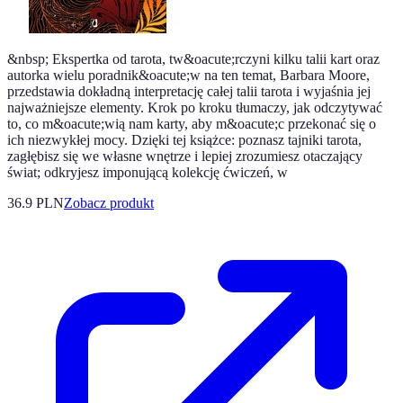
&nbsp; Ekspertka od tarota, tw&oacute;rczyni kilku talii kart oraz
autorka wielu poradnik&oacute;w na ten temat, Barbara Moore,
przedstawia dokładną interpretację całej talii tarota i wyjaśnia jej
najważniejsze elementy. Krok po kroku tłumaczy, jak odczytywać
to, co m&oacute;wią nam karty, aby m&oacute;c przekonać się o
ich niezwykłej mocy. Dzięki tej książce: poznasz tajniki tarota,
zagłębisz się we własne wnętrze i lepiej zrozumiesz otaczający
świat; odkryjesz imponującą kolekcję ćwiczeń, w
36.9 PLN
Zobacz produkt