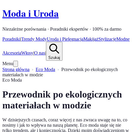
Moda i Uroda
Niezależne porównania · Poradniki ekspertów · 100% za darmo
Poradniki
|
Trendy Mody
Uroda i Pielęgnacja
Makijaż
Stylizacje
Modne
Akcesoria
Włosy
|
O nas
|
Szukaj
Menu
Strona główna
Eco Moda
Przewodnik po ekologicznych
materiałach w modzie
Eco Moda
Przewodnik po ekologicznych
materiałach w modzie
W dzisiejszych czasach, coraz więcej z nas zwraca uwagę na to, co
nosimy i jak to wpływa na naszą planetę. Eco moda staje się nie
tylko trendem, ale i koniecznością. Dzięki moim doświadczeniom w