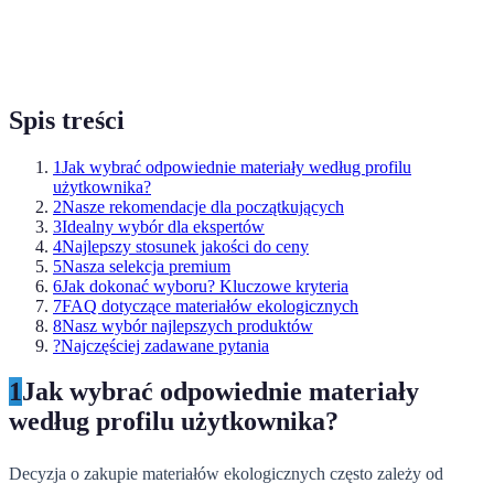
Spis treści
1
Jak wybrać odpowiednie materiały według profilu
użytkownika?
2
Nasze rekomendacje dla początkujących
3
Idealny wybór dla ekspertów
4
Najlepszy stosunek jakości do ceny
5
Nasza selekcja premium
6
Jak dokonać wyboru? Kluczowe kryteria
7
FAQ dotyczące materiałów ekologicznych
8
Nasz wybór najlepszych produktów
?
Najczęściej zadawane pytania
1
Jak wybrać odpowiednie materiały
według profilu użytkownika?
Decyzja o zakupie materiałów ekologicznych często zależy od