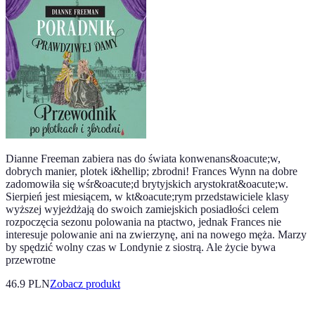
Dianne Freeman zabiera nas do świata konwenans&oacute;w,
dobrych manier, plotek i&hellip; zbrodni! Frances Wynn na dobre
zadomowiła się wśr&oacute;d brytyjskich arystokrat&oacute;w.
Sierpień jest miesiącem, w kt&oacute;rym przedstawiciele klasy
wyższej wyjeżdżają do swoich zamiejskich posiadłości celem
rozpoczęcia sezonu polowania na ptactwo, jednak Frances nie
interesuje polowanie ani na zwierzynę, ani na nowego męża. Marzy
by spędzić wolny czas w Londynie z siostrą. Ale życie bywa
przewrotne
46.9 PLN
Zobacz produkt