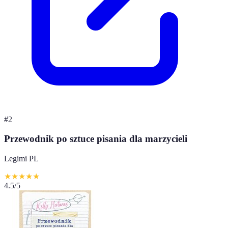
#
2
Przewodnik po sztuce pisania dla marzycieli
Legimi PL
★
★
★
★
★
4.5
/5