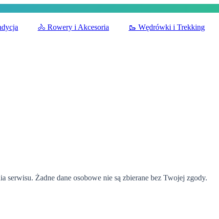
ndycja
🚴
Rowery i Akcesoria
🥾
Wędrówki i Trekking
 serwisu. Żadne dane osobowe nie są zbierane bez Twojej zgody.