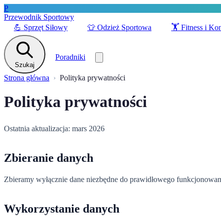
P
Przewodnik Sportowy
💪
Sprzęt Siłowy
👕
Odzież Sportowa
🏋️
Fitness i Ko
Poradniki
Szukaj
Strona główna
Polityka prywatności
Polityka prywatności
Ostatnia aktualizacja: mars 2026
Zbieranie danych
Zbieramy wyłącznie dane niezbędne do prawidłowego funkcjonowania
Wykorzystanie danych