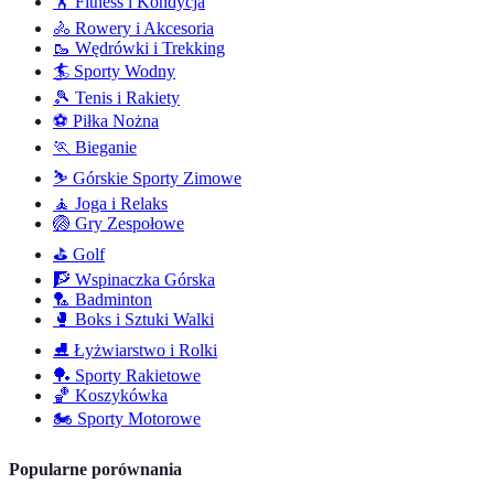
🏋️
Fitness i Kondycja
🚴
Rowery i Akcesoria
🥾
Wędrówki i Trekking
🏄
Sporty Wodny
🎾
Tenis i Rakiety
⚽
Piłka Nożna
🏃
Bieganie
⛷️
Górskie Sporty Zimowe
🧘
Joga i Relaks
🏐
Gry Zespołowe
⛳
Golf
🧗
Wspinaczka Górska
🏸
Badminton
🥊
Boks i Sztuki Walki
⛸️
Łyżwiarstwo i Rolki
🏓
Sporty Rakietowe
🏀
Koszykówka
🏍️
Sporty Motorowe
Popularne porównania