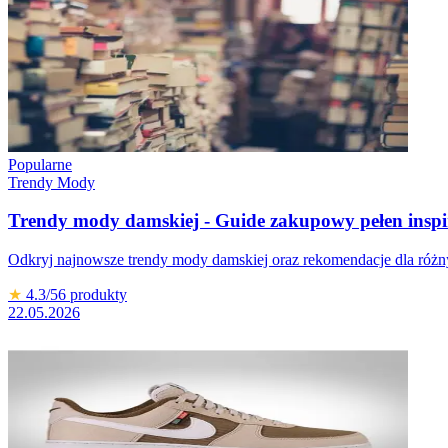
Popularne
Trendy Mody
Trendy mody damskiej - Guide zakupowy pełen inspi
Odkryj najnowsze trendy mody damskiej oraz rekomendacje dla różn
★
4.3
/5
6
produkty
22.05.2026