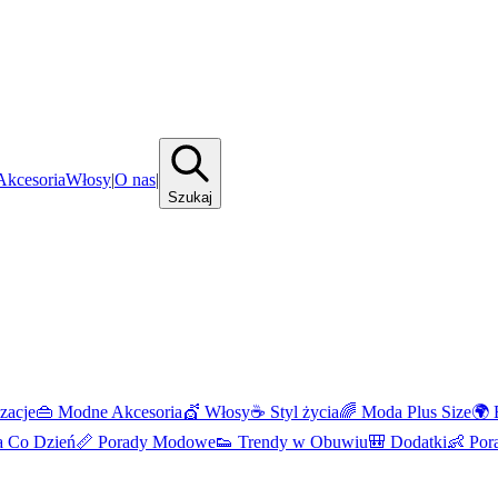
kcesoria
Włosy
|
O nas
|
Szukaj
izacje
👜
Modne Akcesoria
💇
Włosy
☕
Styl życia
🌈
Moda Plus Size
🌍
 Co Dzień
📏
Porady Modowe
👟
Trendy w Obuwiu
🎒
Dodatki
👶
Por