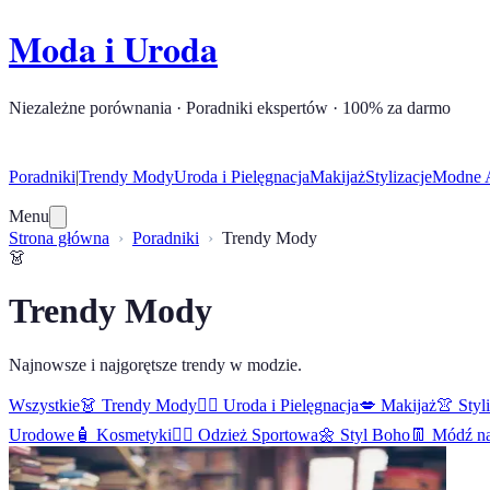
Moda i Uroda
Niezależne porównania · Poradniki ekspertów · 100% za darmo
Poradniki
|
Trendy Mody
Uroda i Pielęgnacja
Makijaż
Stylizacje
Modne A
Menu
Strona główna
Poradniki
Trendy Mody
👗
Trendy Mody
Najnowsze i najgorętsze trendy w modzie.
Wszystkie
👗
Trendy Mody
🧖‍♀️
Uroda i Pielęgnacja
💋
Makijaż
👚
Styl
Urodowe
🧴
Kosmetyki
🏋️‍♀️
Odzież Sportowa
🌼
Styl Boho
👖
Módź na