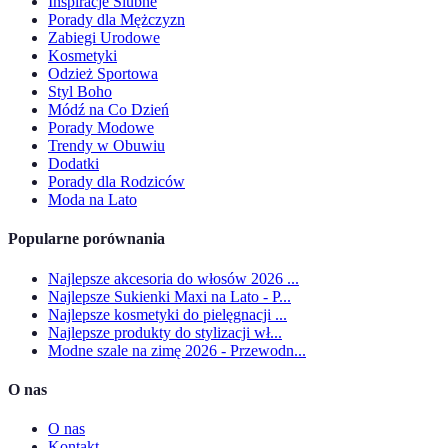
Inspiracje Ślubne
Porady dla Mężczyzn
Zabiegi Urodowe
Kosmetyki
Odzież Sportowa
Styl Boho
Módź na Co Dzień
Porady Modowe
Trendy w Obuwiu
Dodatki
Porady dla Rodziców
Moda na Lato
Popularne porównania
Najlepsze akcesoria do włosów 2026 ...
Najlepsze Sukienki Maxi na Lato - P...
Najlepsze kosmetyki do pielęgnacji ...
Najlepsze produkty do stylizacji wł...
Modne szale na zimę 2026 - Przewodn...
O nas
O nas
Kontakt