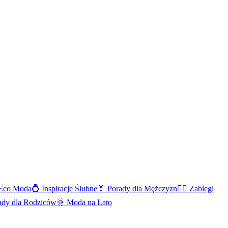
Eco Moda
💍
Inspiracje Ślubne
👔
Porady dla Mężczyzn
💆‍♀️
Zabiegi
ady dla Rodziców
🌞
Moda na Lato