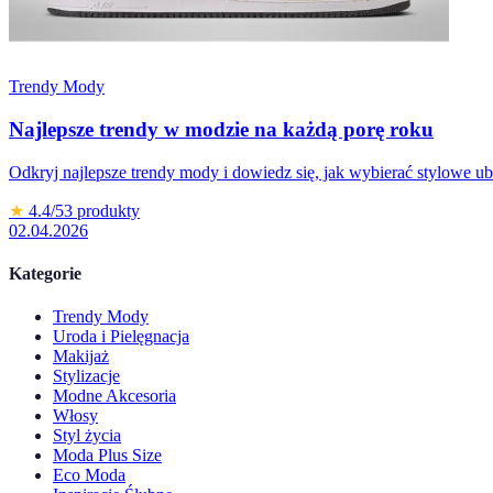
Trendy Mody
Najlepsze trendy w modzie na każdą porę roku
Odkryj najlepsze trendy mody i dowiedz się, jak wybierać stylowe ub
★
4.4
/5
3
produkty
02.04.2026
Kategorie
Trendy Mody
Uroda i Pielęgnacja
Makijaż
Stylizacje
Modne Akcesoria
Włosy
Styl życia
Moda Plus Size
Eco Moda