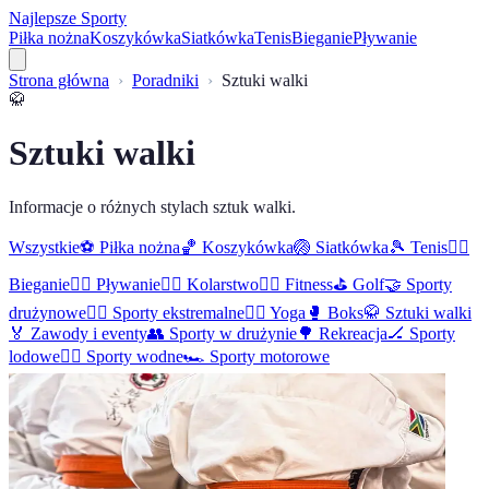
Najlepsze Sporty
Piłka nożna
Koszykówka
Siatkówka
Tenis
Bieganie
Pływanie
Strona główna
Poradniki
Sztuki walki
🥋
Sztuki walki
Informacje o różnych stylach sztuk walki.
Wszystkie
⚽
Piłka nożna
🏀
Koszykówka
🏐
Siatkówka
🎾
Tenis
🏃‍♂️
Bieganie
🏊‍♀️
Pływanie
🚴‍♀️
Kolarstwo
🏋️‍♂️
Fitness
⛳
Golf
🤝
Sporty
drużynowe
🏄‍♀️
Sporty ekstremalne
🧘‍♀️
Yoga
🥊
Boks
🥋
Sztuki walki
🏅
Zawody i eventy
👥
Sporty w drużynie
🌳
Rekreacja
🏒
Sporty
lodowe
🏄‍♂️
Sporty wodne
🏎️
Sporty motorowe