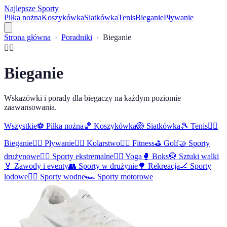
Najlepsze Sporty
Piłka nożna
Koszykówka
Siatkówka
Tenis
Bieganie
Pływanie
Strona główna
Poradniki
Bieganie
🏃‍♂️
Bieganie
Wskazówki i porady dla biegaczy na każdym poziomie
zaawansowania.
Wszystkie
⚽
Piłka nożna
🏀
Koszykówka
🏐
Siatkówka
🎾
Tenis
🏃‍♂️
Bieganie
🏊‍♀️
Pływanie
🚴‍♀️
Kolarstwo
🏋️‍♂️
Fitness
⛳
Golf
🤝
Sporty
drużynowe
🏄‍♀️
Sporty ekstremalne
🧘‍♀️
Yoga
🥊
Boks
🥋
Sztuki walki
🏅
Zawody i eventy
👥
Sporty w drużynie
🌳
Rekreacja
🏒
Sporty
lodowe
🏄‍♂️
Sporty wodne
🏎️
Sporty motorowe