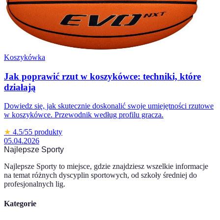
Koszykówka
Jak poprawić rzut w koszykówce: techniki, które
działają
Dowiedz się, jak skutecznie doskonalić swoje umiejętności rzutowe
w koszykówce. Przewodnik według profilu gracza.
★
4.5
/5
5
produkty
05.04.2026
Najlepsze Sporty
Najlepsze Sporty to miejsce, gdzie znajdziesz wszelkie informacje
na temat różnych dyscyplin sportowych, od szkoły średniej do
profesjonalnych lig.
Kategorie