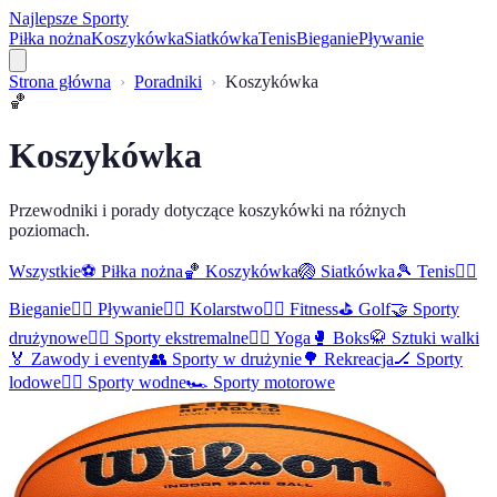
Najlepsze Sporty
Piłka nożna
Koszykówka
Siatkówka
Tenis
Bieganie
Pływanie
Strona główna
Poradniki
Koszykówka
🏀
Koszykówka
Przewodniki i porady dotyczące koszykówki na różnych
poziomach.
Wszystkie
⚽
Piłka nożna
🏀
Koszykówka
🏐
Siatkówka
🎾
Tenis
🏃‍♂️
Bieganie
🏊‍♀️
Pływanie
🚴‍♀️
Kolarstwo
🏋️‍♂️
Fitness
⛳
Golf
🤝
Sporty
drużynowe
🏄‍♀️
Sporty ekstremalne
🧘‍♀️
Yoga
🥊
Boks
🥋
Sztuki walki
🏅
Zawody i eventy
👥
Sporty w drużynie
🌳
Rekreacja
🏒
Sporty
lodowe
🏄‍♂️
Sporty wodne
🏎️
Sporty motorowe