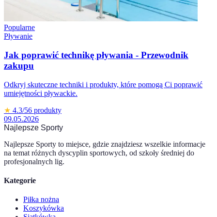
Popularne
Pływanie
Jak poprawić technikę pływania - Przewodnik
zakupu
Odkryj skuteczne techniki i produkty, które pomogą Ci poprawić
umiejętności pływackie.
★
4.3
/5
6
produkty
09.05.2026
Najlepsze Sporty
Najlepsze Sporty to miejsce, gdzie znajdziesz wszelkie informacje
na temat różnych dyscyplin sportowych, od szkoły średniej do
profesjonalnych lig.
Kategorie
Piłka nożna
Koszykówka
Siatkówka