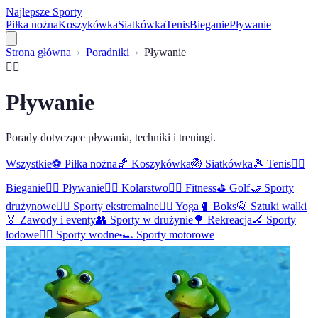
Najlepsze Sporty
Piłka nożna
Koszykówka
Siatkówka
Tenis
Bieganie
Pływanie
Strona główna
Poradniki
Pływanie
🏊‍♀️
Pływanie
Porady dotyczące pływania, techniki i treningi.
Wszystkie
⚽
Piłka nożna
🏀
Koszykówka
🏐
Siatkówka
🎾
Tenis
🏃‍♂️
Bieganie
🏊‍♀️
Pływanie
🚴‍♀️
Kolarstwo
🏋️‍♂️
Fitness
⛳
Golf
🤝
Sporty
drużynowe
🏄‍♀️
Sporty ekstremalne
🧘‍♀️
Yoga
🥊
Boks
🥋
Sztuki walki
🏅
Zawody i eventy
👥
Sporty w drużynie
🌳
Rekreacja
🏒
Sporty
lodowe
🏄‍♂️
Sporty wodne
🏎️
Sporty motorowe