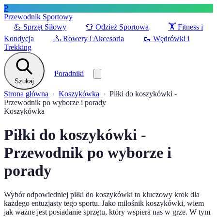
P
Przewodnik Sportowy
💪
Sprzęt Siłowy
👕
Odzież Sportowa
🏋️
Fitness i
Kondycja
🚴
Rowery i Akcesoria
🥾
Wędrówki i
Trekking
Poradniki
Szukaj
Strona główna
Koszykówka
Piłki do koszykówki -
Przewodnik po wyborze i porady
Koszykówka
Piłki do koszykówki -
Przewodnik po wyborze i
porady
Wybór odpowiedniej piłki do koszykówki to kluczowy krok dla
każdego entuzjasty tego sportu. Jako miłośnik koszykówki, wiem
jak ważne jest posiadanie sprzętu, który wspiera nas w grze. W tym