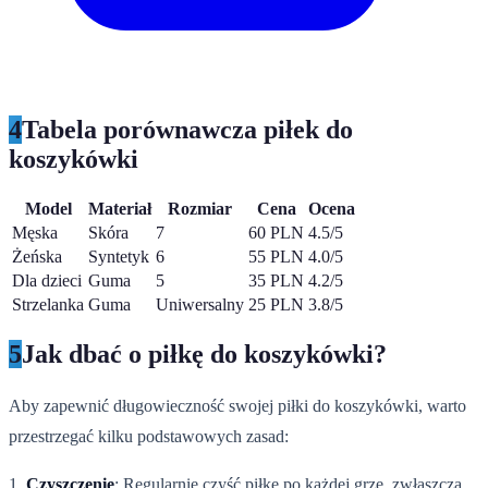
4
Tabela porównawcza piłek do
koszykówki
Model
Materiał
Rozmiar
Cena
Ocena
Męska
Skóra
7
60 PLN
4.5/5
Żeńska
Syntetyk
6
55 PLN
4.0/5
Dla dzieci
Guma
5
35 PLN
4.2/5
Strzelanka
Guma
Uniwersalny
25 PLN
3.8/5
5
Jak dbać o piłkę do koszykówki?
Aby zapewnić długowieczność swojej piłki do koszykówki, warto
przestrzegać kilku podstawowych zasad:
1.
Czyszczenie
: Regularnie czyść piłkę po każdej grze, zwłaszcza