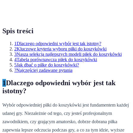
Spis treści
1
Dlaczego odpowiedni wybór jest tak istotny?
2
Kluczowe kryteria wyboru piłki do koszykówki
3
Nasza selekcja najlepszych modeli piłek do koszykówki
4
Tabela porównawcza piłek do koszykówki
5
Jak dbać o piłkę do koszykówki?
?
Najczęściej zadawane pytania
1
Dlaczego odpowiedni wybór jest tak
istotny?
Wybór odpowiedniej piłki do koszykówki jest fundamentem każdej
udanej gry. Niezależnie od tego, czy jesteś profesjonalnym
zawodnikiem, czy grającym amatorsko, dobrze dobrana piłka
zapewnia lepsze odczucia podczas gry, a co za tym idzie, wyższe