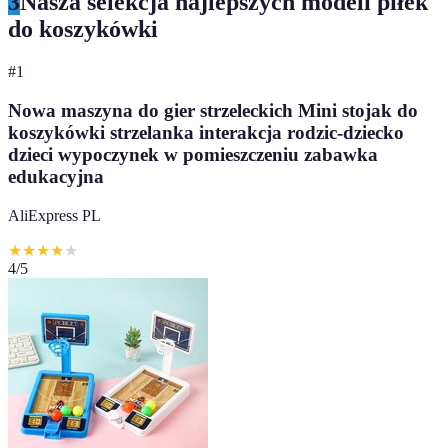
3
Nasza selekcja najlepszych modeli piłek
do koszykówki
#
1
Nowa maszyna do gier strzeleckich Mini stojak do
koszykówki strzelanka interakcja rodzic-dziecko
dzieci wypoczynek w pomieszczeniu zabawka
edukacyjna
AliExpress PL
★
★
★
★
★
4
/5