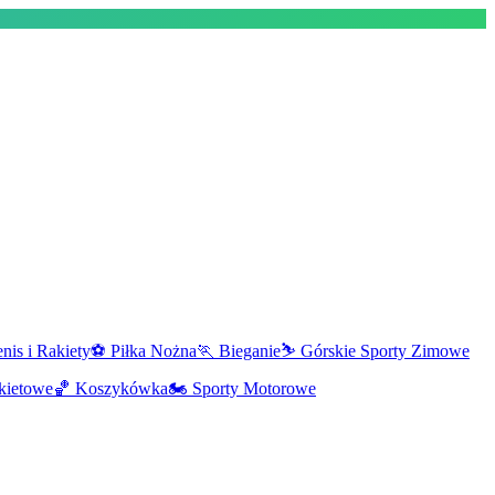
nis i Rakiety
⚽
Piłka Nożna
🏃
Bieganie
⛷️
Górskie Sporty Zimowe
kietowe
🏀
Koszykówka
🏍️
Sporty Motorowe