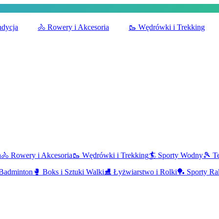
ndycja
🚴
Rowery i Akcesoria
🥾
Wędrówki i Trekking
a
🚴
Rowery i Akcesoria
🥾
Wędrówki i Trekking
🏄
Sporty Wodny
🎾
Te
Badminton
🥊
Boks i Sztuki Walki
⛸️
Łyżwiarstwo i Rolki
🏓
Sporty Ra