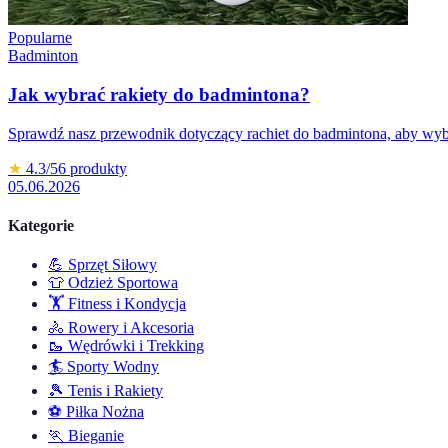
Popularne
Badminton
Jak wybrać rakiety do badmintona?
Sprawdź nasz przewodnik dotyczący rachiet do badmintona, aby wybr
★
4.3
/5
6
produkty
05.06.2026
Kategorie
💪
Sprzęt Siłowy
👕
Odzież Sportowa
🏋️
Fitness i Kondycja
🚴
Rowery i Akcesoria
🥾
Wędrówki i Trekking
🏄
Sporty Wodny
🎾
Tenis i Rakiety
⚽
Piłka Nożna
🏃
Bieganie