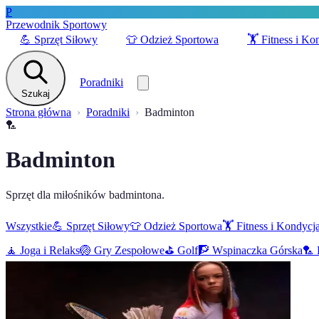
P
Przewodnik Sportowy
💪
Sprzęt Siłowy
👕
Odzież Sportowa
🏋️
Fitness i Ko
Poradniki
Szukaj
Strona główna
Poradniki
Badminton
🏸
Badminton
Sprzęt dla miłośników badmintona.
Wszystkie
💪
Sprzęt Siłowy
👕
Odzież Sportowa
🏋️
Fitness i Kondycj
🧘
Joga i Relaks
🏐
Gry Zespołowe
⛳
Golf
🧗
Wspinaczka Górska
🏸