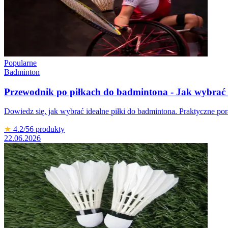
Popularne
Badminton
Przewodnik po piłkach do badmintona - Jak wybrać 
Dowiedz się, jak wybrać idealne piłki do badmintona. Praktyczne por
★
4.2
/5
6
produkty
22.06.2026