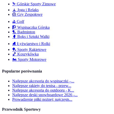
⛷️
Górskie Sporty Zimowe
🧘
Joga i Relaks
🏐
Gry Zespołowe
⛳
Golf
🧗
Wspinaczka Górska
🏸
Badminton
🥊
Boks i Sztuki Walki
⛸️
Łyżwiarstwo i Rolki
🏓
Sporty Rakietowe
🏀
Koszykówka
🏍️
Sporty Motorowe
Popularne porównania
Najlepsze akcesoria do wspinaczki –...
Najlepsze rakiety do tenisa - przew...
Najlepsze akcesoria do outdooru - K...
Najlepsze deski snowboardowe 2026 -...
Prowadzenie piłki nożnej: najczęsts...
Przewodnik Sportowy