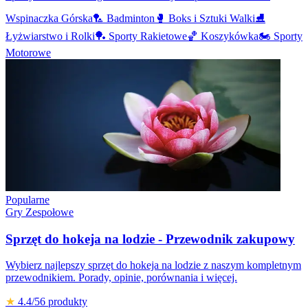
Wspinaczka Górska
🏸
Badminton
🥊
Boks i Sztuki Walki
⛸️
Łyżwiarstwo i Rolki
🏓
Sporty Rakietowe
🏀
Koszykówka
🏍️
Sporty
Motorowe
Popularne
Gry Zespołowe
Sprzęt do hokeja na lodzie - Przewodnik zakupowy
Wybierz najlepszy sprzęt do hokeja na lodzie z naszym kompletnym
przewodnikiem. Porady, opinie, porównania i więcej.
★
4.4
/5
6
produkty