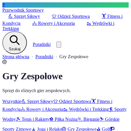
P
Przewodnik Sportowy
💪
Sprzęt Siłowy
👕
Odzież Sportowa
🏋️
Fitness i
Kondycja
🚴
Rowery i Akcesoria
🥾
Wędrówki i
Trekking
Poradniki
Szukaj
Strona główna
Poradniki
Gry Zespołowe
🏐
Gry Zespołowe
Sprzęt do różnych gier zespołowych.
Wszystkie
💪
Sprzęt Siłowy
👕
Odzież Sportowa
🏋️
Fitness i
Kondycja
🚴
Rowery i Akcesoria
🥾
Wędrówki i Trekking
🏄
Sporty
Wodny
🎾
Tenis i Rakiety
⚽
Piłka Nożna
🏃
Bieganie
⛷️
Górskie
Sporty Zimowe
🧘
Joga i Relaks
🏐
Gry Zespołowe
⛳
Golf
🧗