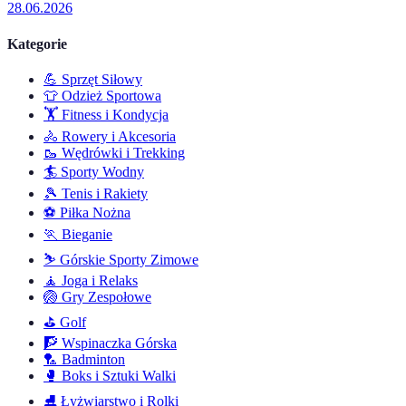
28.06.2026
Kategorie
💪
Sprzęt Siłowy
👕
Odzież Sportowa
🏋️
Fitness i Kondycja
🚴
Rowery i Akcesoria
🥾
Wędrówki i Trekking
🏄
Sporty Wodny
🎾
Tenis i Rakiety
⚽
Piłka Nożna
🏃
Bieganie
⛷️
Górskie Sporty Zimowe
🧘
Joga i Relaks
🏐
Gry Zespołowe
⛳
Golf
🧗
Wspinaczka Górska
🏸
Badminton
🥊
Boks i Sztuki Walki
⛸️
Łyżwiarstwo i Rolki