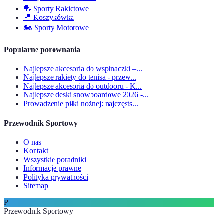
🏓
Sporty Rakietowe
🏀
Koszykówka
🏍️
Sporty Motorowe
Popularne porównania
Najlepsze akcesoria do wspinaczki –...
Najlepsze rakiety do tenisa - przew...
Najlepsze akcesoria do outdooru - K...
Najlepsze deski snowboardowe 2026 -...
Prowadzenie piłki nożnej: najczęsts...
Przewodnik Sportowy
O nas
Kontakt
Wszystkie poradniki
Informacje prawne
Polityka prywatności
Sitemap
P
Przewodnik Sportowy