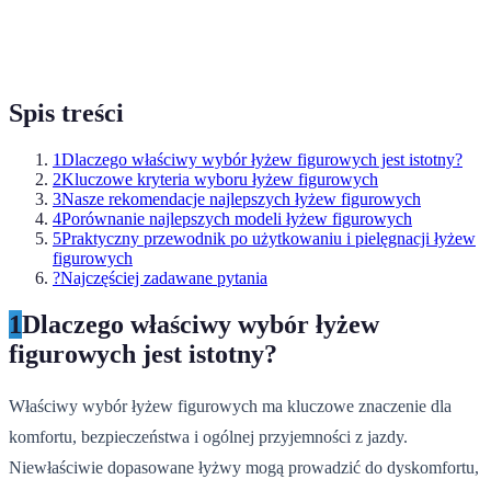
Spis treści
1
Dlaczego właściwy wybór łyżew figurowych jest istotny?
2
Kluczowe kryteria wyboru łyżew figurowych
3
Nasze rekomendacje najlepszych łyżew figurowych
4
Porównanie najlepszych modeli łyżew figurowych
5
Praktyczny przewodnik po użytkowaniu i pielęgnacji łyżew
figurowych
?
Najczęściej zadawane pytania
1
Dlaczego właściwy wybór łyżew
figurowych jest istotny?
Właściwy wybór łyżew figurowych ma kluczowe znaczenie dla
komfortu, bezpieczeństwa i ogólnej przyjemności z jazdy.
Niewłaściwie dopasowane łyżwy mogą prowadzić do dyskomfortu,