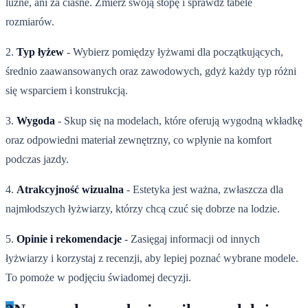
luźne, ani za ciasne. Zmierz swoją stopę i sprawdź tabele
rozmiarów.
2.
Typ łyżew
- Wybierz pomiędzy łyżwami dla początkujących,
średnio zaawansowanych oraz zawodowych, gdyż każdy typ różni
się wsparciem i konstrukcją.
3.
Wygoda
- Skup się na modelach, które oferują wygodną wkładkę
oraz odpowiedni materiał zewnętrzny, co wpłynie na komfort
podczas jazdy.
4.
Atrakcyjność wizualna
- Estetyka jest ważna, zwłaszcza dla
najmłodszych łyżwiarzy, którzy chcą czuć się dobrze na lodzie.
5.
Opinie i rekomendacje
- Zasięgaj informacji od innych
łyżwiarzy i korzystaj z recenzji, aby lepiej poznać wybrane modele.
To pomoże w podjęciu świadomej decyzji.