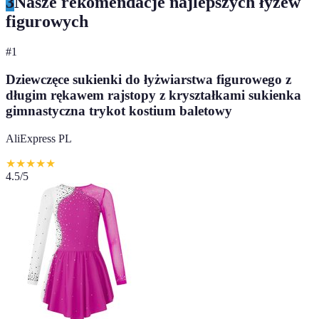
3
Nasze rekomendacje najlepszych łyżew
figurowych
#
1
Dziewczęce sukienki do łyżwiarstwa figurowego z
długim rękawem rajstopy z kryształkami sukienka
gimnastyczna trykot kostium baletowy
AliExpress PL
★
★
★
★
★
4.5
/5