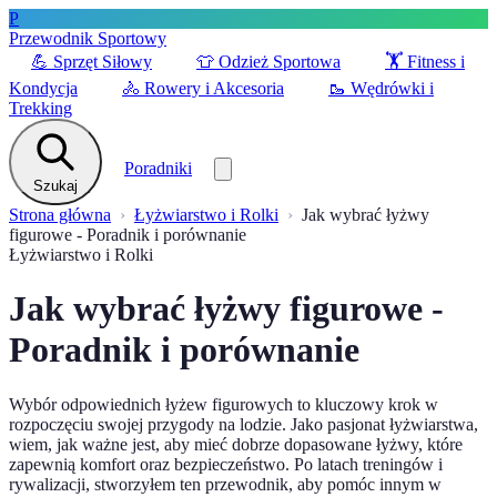
P
Przewodnik Sportowy
💪
Sprzęt Siłowy
👕
Odzież Sportowa
🏋️
Fitness i
Kondycja
🚴
Rowery i Akcesoria
🥾
Wędrówki i
Trekking
Poradniki
Szukaj
Strona główna
Łyżwiarstwo i Rolki
Jak wybrać łyżwy
figurowe - Poradnik i porównanie
Łyżwiarstwo i Rolki
Jak wybrać łyżwy figurowe -
Poradnik i porównanie
Wybór odpowiednich łyżew figurowych to kluczowy krok w
rozpoczęciu swojej przygody na lodzie. Jako pasjonat łyżwiarstwa,
wiem, jak ważne jest, aby mieć dobrze dopasowane łyżwy, które
zapewnią komfort oraz bezpieczeństwo. Po latach treningów i
rywalizacji, stworzyłem ten przewodnik, aby pomóc innym w