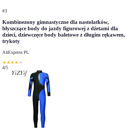
#
3
Kombinezony gimnastyczne dla nastolatków,
błyszczące body do jazdy figurowej z dżetami dla
dzieci, dziewczęce body baletowe z długim rękawem,
trykoty
AliExpress PL
★
★
★
★
★
4
/5