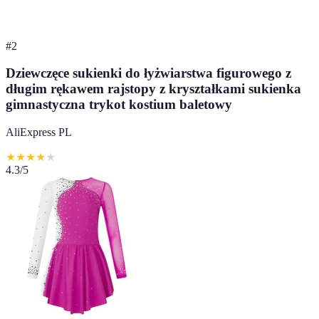
#
2
Dziewczęce sukienki do łyżwiarstwa figurowego z
długim rękawem rajstopy z kryształkami sukienka
gimnastyczna trykot kostium baletowy
AliExpress PL
★
★
★
★
★
4.3
/5