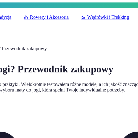
ndycja
🚴
Rowery i Akcesoria
🥾
Wędrówki i Trekking
i? Przewodnik zakupowy
jogi? Przewodnik zakupowy
o praktyki. Wielokrotnie testowałem różne modele, a ich jakość znacz
boru maty do jogi, która spełni Twoje indywidualne potrzeby.