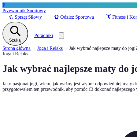
P
Przewodnik Sportowy
💪
Sprzęt Siłowy
👕
Odzież Sportowa
🏋️
Fitness i Ko
Poradniki
Szukaj
Strona główna
Joga i Relaks
Jak wybrać najlepsze maty do jog
Joga i Relaks
Jak wybrać najlepsze maty do 
Jako pasjonat jogi, wiem, jak ważny jest wybór odpowiedniej maty d
przygotowałem ten przewodnik, aby pomóc Ci dokonać najlepszego wy