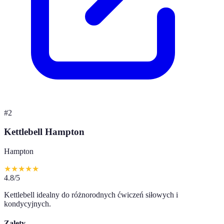
#
2
Kettlebell Hampton
Hampton
★
★
★
★
★
4.8
/5
Kettlebell idealny do różnorodnych ćwiczeń siłowych i
kondycyjnych.
Zalety