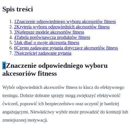
Spis treści
1
Znaczenie odpowiedniego wyboru akcesoriów fitness
2
Kryteria wyboru odpowiednich akcesoriów fitness
3
Najlepsze modele akcesoriów fitness
4
Tabela porównawcza produktów fitness
5
Jak dbać o swoje akcesoria fitness
6
Często zadawane pytania dotyczące akcesoriów fitness
?
Najczęściej zadawane pytania
1
Znaczenie odpowiedniego wyboru
akcesoriów fitness
Wybór odpowiednich akcesoriów fitness to klucz do efektywnego
treningu. Dobrze dobrane sprzęty mogą zwiększyć efektywność
ćwiczeń, poprawić ich bezpieczeństwo oraz uczynić je bardziej
angażującymi. Niewłaściwy wybór może prowadzić do kontuzji lub
zmniejszonej motywacji.