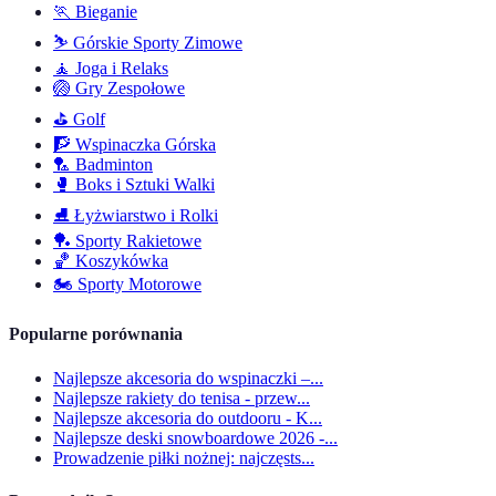
🏃
Bieganie
⛷️
Górskie Sporty Zimowe
🧘
Joga i Relaks
🏐
Gry Zespołowe
⛳
Golf
🧗
Wspinaczka Górska
🏸
Badminton
🥊
Boks i Sztuki Walki
⛸️
Łyżwiarstwo i Rolki
🏓
Sporty Rakietowe
🏀
Koszykówka
🏍️
Sporty Motorowe
Popularne porównania
Najlepsze akcesoria do wspinaczki –...
Najlepsze rakiety do tenisa - przew...
Najlepsze akcesoria do outdooru - K...
Najlepsze deski snowboardowe 2026 -...
Prowadzenie piłki nożnej: najczęsts...