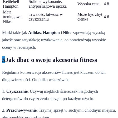
Kettlebell
Solidne wykonanie,
Wysoka cena
4.8
Hampton
antypoślizgowa rączka
Mata
Trwałość, łatwość w
Może być zbyt
treningowa
4.6
czyszczeniu
cienka
Nike
Marki takie jak
Adidas
,
Hampton
i
Nike
zapewniają wysoką
jakość oraz satysfakcję użytkowania, co potwierdzają wysokie
oceny w recenzjach.
5
Jak dbać o swoje akcesoria fitness
Regularna konserwacja akcesoriów fitness jest kluczem do ich
długowieczności. Oto kilka wskazówek:
1.
Czyszczenie
: Używaj miękkich ściereczek i łagodnych
detergentów do czyszczenia sprzętu po każdym użyciu.
2.
Przechowywanie
: Trzymaj sprzęt w suchym i chłodnym miejscu,
aby zapobiec uszkodzeniom.