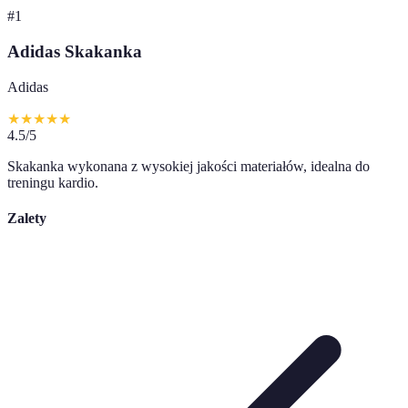
#
1
Adidas Skakanka
Adidas
★
★
★
★
★
4.5
/5
Skakanka wykonana z wysokiej jakości materiałów, idealna do
treningu kardio.
Zalety