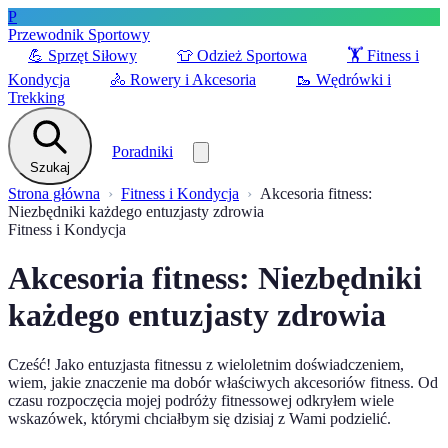
P
Przewodnik Sportowy
💪
Sprzęt Siłowy
👕
Odzież Sportowa
🏋️
Fitness i
Kondycja
🚴
Rowery i Akcesoria
🥾
Wędrówki i
Trekking
Poradniki
Szukaj
Strona główna
Fitness i Kondycja
Akcesoria fitness:
Niezbędniki każdego entuzjasty zdrowia
Fitness i Kondycja
Akcesoria fitness: Niezbędniki
każdego entuzjasty zdrowia
Cześć! Jako entuzjasta fitnessu z wieloletnim doświadczeniem,
wiem, jakie znaczenie ma dobór właściwych akcesoriów fitness. Od
czasu rozpoczęcia mojej podróży fitnessowej odkryłem wiele
wskazówek, którymi chciałbym się dzisiaj z Wami podzielić.