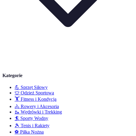
Kategorie
💪
Sprzęt Siłowy
👕
Odzież Sportowa
🏋️
Fitness i Kondycja
🚴
Rowery i Akcesoria
🥾
Wędrówki i Trekking
🏄
Sporty Wodny
🎾
Tenis i Rakiety
⚽
Piłka Nożna