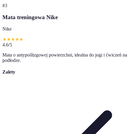
#
3
Mata treningowa Nike
Nike
★
★
★
★
★
4.6
/5
Mata o antypoślizgowej powierzchni, idealna do jogi i ćwiczeń na
podłodze.
Zalety